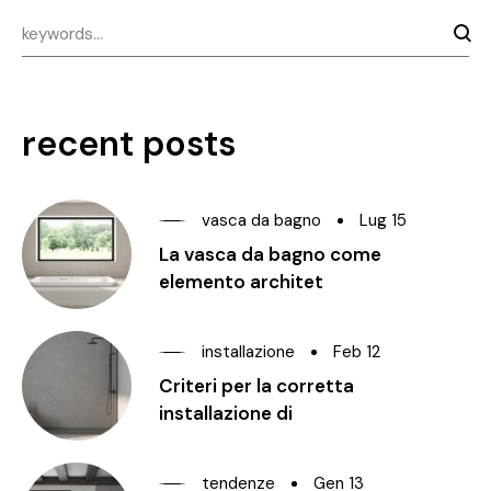
recent posts
vasca da bagno
Lug 15
La vasca da bagno come
elemento architet
installazione
Feb 12
Criteri per la corretta
installazione di
tendenze
Gen 13