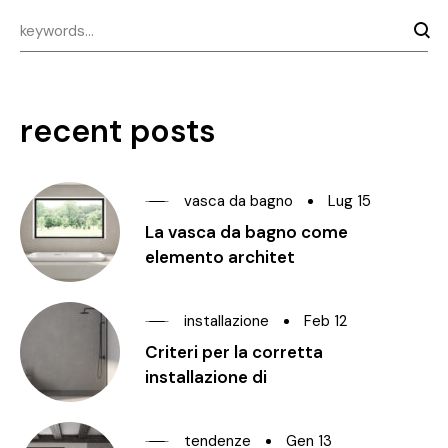
recent posts
vasca da bagno
Lug 15
La vasca da bagno come
elemento architet
installazione
Feb 12
Criteri per la corretta
installazione di
tendenze
Gen 13